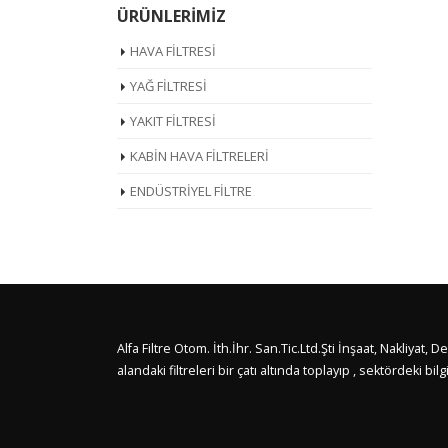
ÜRÜNLERİMİZ
HAVA FİLTRESİ
YAĞ FİLTRESİ
YAKIT FİLTRESİ
KABİN HAVA FİLTRELERİ
ENDÜSTRİYEL FİLTRE
Alfa Filtre Otom. İth.İhr. San.Tic.Ltd.Şti İnşaat, Nakliya
alandaki filtreleri bir çatı altında toplayıp , sektördeki b