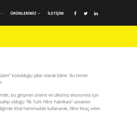
ÜRÜNLERIMIZ
İLETIŞIM
rın” konulduğu yıllar olarak bilinir. Bu temel
r.
emde, bu girişimin önemi ve ülkemiz ekonomisi için
 sahip olduğu “İlk Türk Filtre Fabrikası” unvanını
irdiğinde ithal hammadde kullanarak, filtre ihraç eden