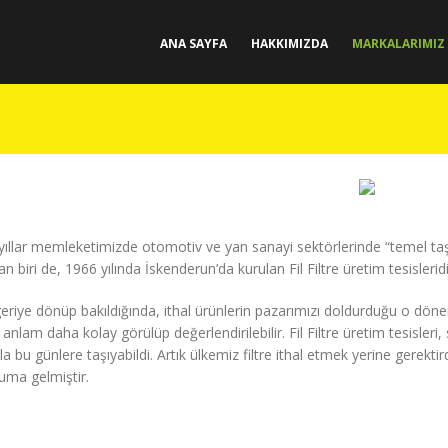
ANA SAYFA
HAKKIMIZDA
MARKALARIMIZ
 yıllar memleketimizde otomotiv ve yan sanayi sektörlerinde “temel taşla
an biri de, 1966 yılında İskenderun’da kurulan Fil Filtre üretim tesisleridi
eriye dönüp bakıldığında, ithal ürünlerin pazarımızı doldurduğu o dön
ı anlam daha kolay görülüp değerlendirilebilir. Fil Filtre üretim tesisleri,
la bu günlere taşıyabildi. Artık ülkemiz filtre ithal etmek yerine gerekt
uma gelmiştir.