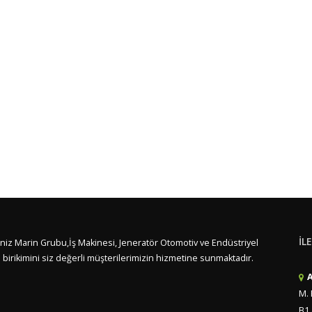
İL
t, Deniz Marin Grubu,İş Makinesi, Jeneratör Otomotiv ve Endüstriyel
ilgi birikimini siz değerli müşterilerimizin hizmetine sunmaktadır.
A
M. 
B1 