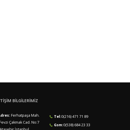
ETİŞİM BİLGİLERİMİZ
dres:
Ferhatpaşa Mah.
Tel:
0(216) 471 71 89
Fevzi Çakmak Cad. No:7
Gsm:
0(538) 684 23 33
Ataşehir İstanbul