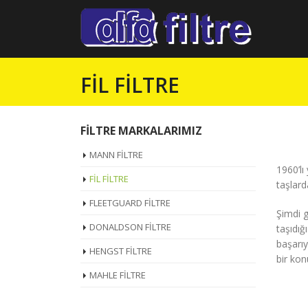
FİL FİLTRE
FİLTRE MARKALARIMIZ
MANN FİLTRE
1960’lı
FİL FİLTRE
taşlard
FLEETGUARD FİLTRE
Şimdi g
DONALDSON FİLTRE
taşıdığ
başarıy
HENGST FİLTRE
bir kon
MAHLE FİLTRE